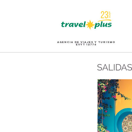
AGENCIA DE VIAJES Y TURISMO
eVyT 12776
SALIDA